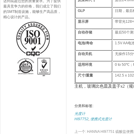
反应杯尺寸
直径24.6
达到或超过您的质量要求。为了提供
最具竞争力的价格，我们成立了我们
GLP
日期，最后
的SMT制造设施，能够生产高品质，
精心设计的产品。
显示屏
带背光128
自动存储
最后50个
电池/寿命
1.5V A
自动关机
无操作15
适用环境
0 to 50℃；
尺寸/重量
142.5 x 10
主机，玻璃比色皿及盖子x2（规格
分类和标签:
光度计
HI97752
,
便携式光度计
上一个:
HANNA HI97751 硫酸盐