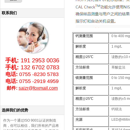
联系我们
钙测量范围
0 to 400 mg
解析度
1 mg/L
精度@25℃
读数的±10 m
手机:
191 2953 0036
手机:
132 6702 0783
方法标准
草酸盐法
电话:
0755 -8230 5783
镁测量范围
0 to 150 m
电话:
0755 -2919 4959
邮件:
saizr@foxmail.com
解析度
1 mg/L
精度@25℃
读数的±5 mg
方法标准
钙镁法
选择我们的优势
光源
LED@46
作为一个通过ISO 9001认证的制造
商，你可以相信，我们所有的产品将